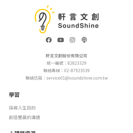
F
Y
I
P
a
o
n
o
c
u
s
d
e
t
t
c
軒言文創股份有限公司
b
u
a
a
統一編號：82823329
o
b
g
s
聯絡專線：02-87923539
o
e
r
t
k
a
聯絡信箱：service01@soundshine.com.tw
m
學習
探尋人生目的
創造雙贏的溝通