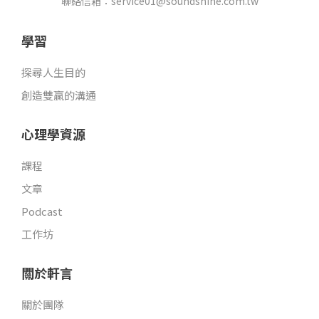
k
a
聯絡信箱：service01@soundshine.com.tw
m
學習
探尋人生目的
創造雙贏的溝通
心理學資源
課程
文章
Podcast
工作坊
關於軒言
關於團隊