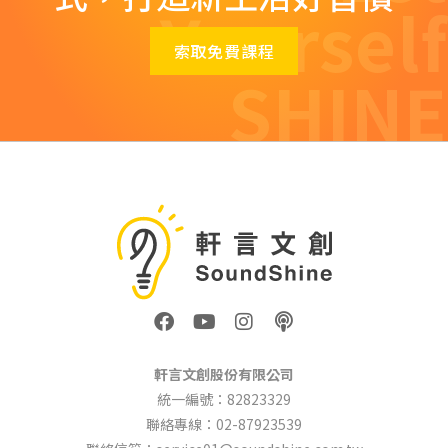
Yourself
索取免費課程
SHINE
F
Y
I
P
a
o
n
o
c
u
s
d
e
t
t
c
軒言文創股份有限公司
b
u
a
a
統一編號：82823329
o
b
g
s
聯絡專線：02-87923539
o
e
r
t