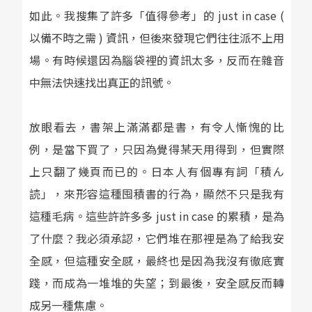
如此。我搜集了許多「值得參考」的 just in case (
以備不時之需 ) 資訊，但後來發現它們往往派不上用
場。有時候還因為腦袋裡的資訊太多，反而在雜音
中無法快速找出真正的訊號。
放眼看去，書架上滿滿都是書，有令人慚愧的比
例，是當下買了，只因為覺得某天用得到，但實際
上只翻了幾頁而已的。日本人有個專有詞「積ん
読」，來形容這種囤積書的行為，顯然不只是我有
這種毛病。這些許許多多 just in case 的累積，是為
了什麼？我必須承認，它們堆在那裡是為了給我安
全感，但這種安全感，最終也是因為我沒有徹底實
踐，而成為一堆堆的失望；到最後，安全感反而轉
成另一種焦慮。