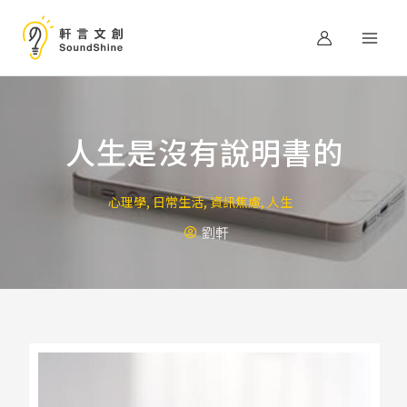
跳
至
主
要
內
容
人生是沒有說明書的
心理學
,
日常生活
,
資訊焦慮
,
人生
劉軒