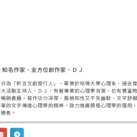
 / 知名作家、全方位創作家、ＤＪ
身分為「軒言文創發行人」，畢業於哈佛大學心理系，過去
各大活動主持人、ＤＪ，有著專業的心理學背景，也有豐富
多暢銷書籍，寫作功力深厚，風格知性又不失幽默，文字舒
簡單的文字傳達心理學的精神。致力推廣積極心理學的運用
溝通者。