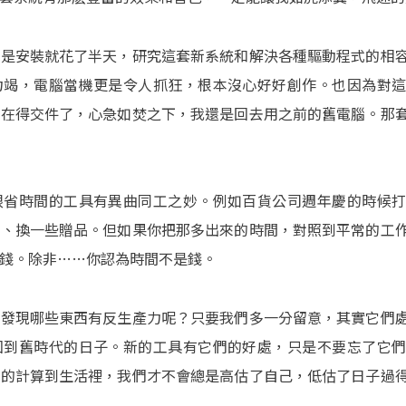
光是安裝就花了半天，研究這套新系統和解決各種驅動程式的相
力竭，電腦當機更是令人抓狂，根本沒心好好創作。也因為對
實在得交件了，心急如焚之下，我還是回去用之前的舊電腦。那
跟省時間的工具有異曲同工之妙。例如百貨公司週年慶的時候
品、換一些贈品。但如果你把那多出來的時間，對照到平常的工
錢。除非……你認為時間不是錢。
，發現哪些東西有反生產力呢？只要我們多一分留意，其實它們
回到舊時代的日子。新的工具有它們的好處，只是不要忘了它
實的計算到生活裡，我們才不會總是高估了自己，低估了日子過