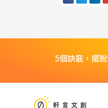
5個訣竅，擺