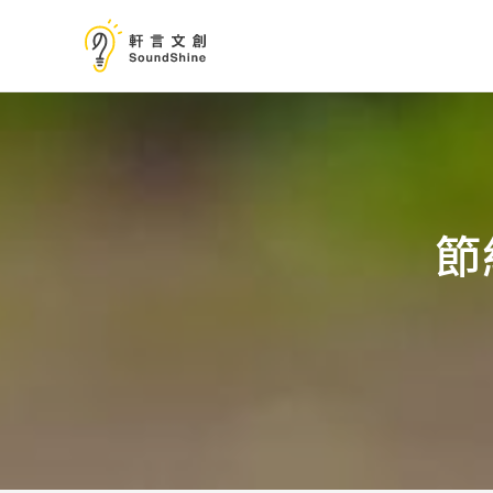
跳
至
主
要
內
容
節