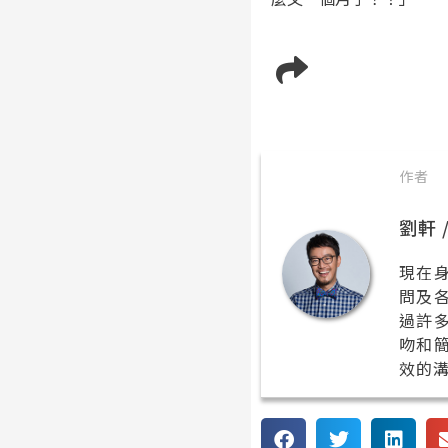
作者
劉軒
現在
問及
過許
吻和
效的