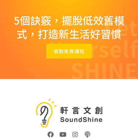
Let
5個訣竅，擺脫低效舊模
式，打造新生活好習慣
Yourself
索取免費課程
SHINE
F
Y
I
P
a
o
n
o