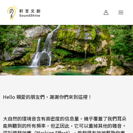
跳
至
主
要
內
容
Hello 親愛的朋友們，謝謝你們來到這裡！
大自然的環境音含有高密度的信息量，幾乎覆蓋了我們耳朵
能夠聽到的所有頻率，但正因此，它可以蓋掉其他的雜音。
這叫遮蔽效應（Masking Effect），能夠很有效地幫助你專