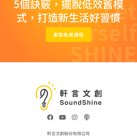
Let
5個訣竅，擺脫低效舊模
式，打造新生活好習慣
Yourself
索取免費課程
SHINE
F
Y
I
P
a
o
n
o
c
u
s
d
e
t
t
c
軒言文創股份有限公司