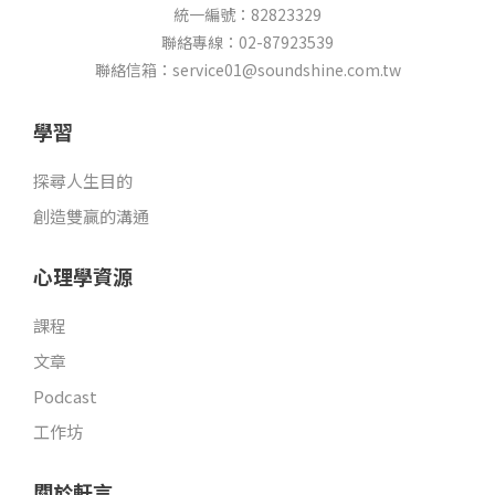
b
u
a
a
統一編號：82823329
o
b
g
s
聯絡專線：02-87923539
o
e
r
t
k
a
聯絡信箱：service01@soundshine.com.tw
m
學習
探尋人生目的
創造雙贏的溝通
心理學資源
課程
文章
Podcast
工作坊
關於軒言