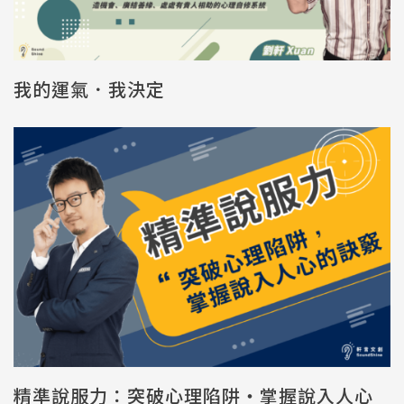
我的運氣．我決定
精準說服力：突破心理陷阱・掌握說入人心