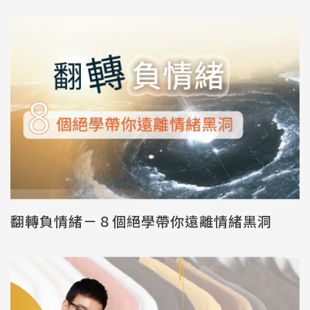
翻轉負情緒－８個絕學帶你遠離情緒黑洞