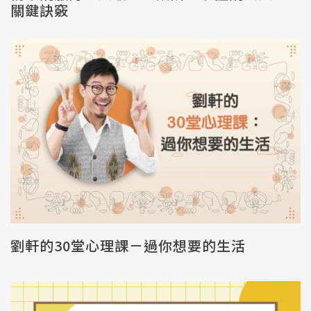
關鍵訣竅
劉軒的30堂心理課－過你想要的生活