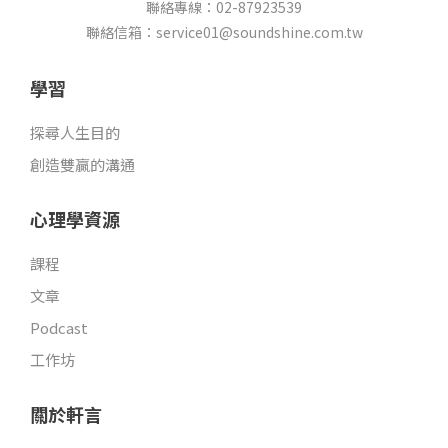
聯絡專線：02-87923539
o
e
r
t
k
a
聯絡信箱：service01@soundshine.com.tw
m
學習
探尋人生目的
創造雙贏的溝通
心理學資源
課程
文章
Podcast
工作坊
關於軒言