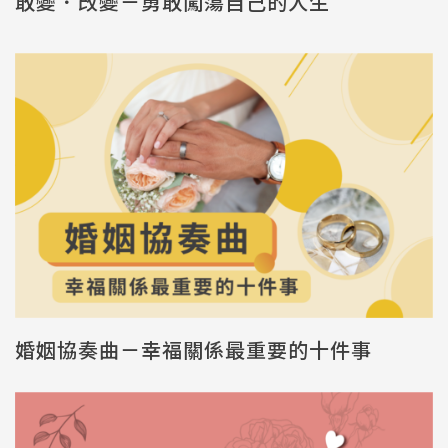
敢變．改變－勇敢闖蕩自己的人生
婚姻協奏曲－幸福關係最重要的十件事