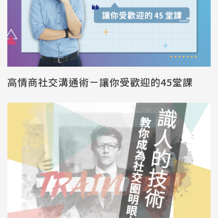
高情商社交溝通術－讓你受歡迎的45堂課