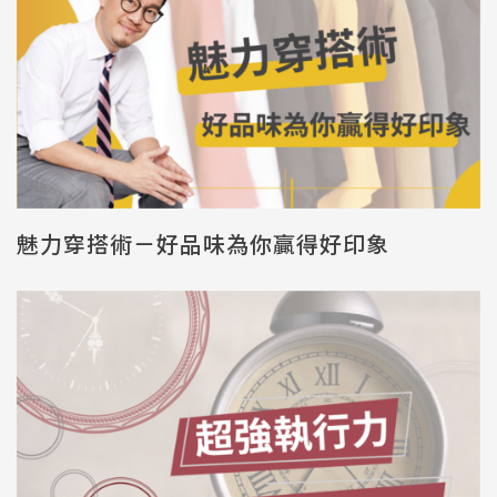
魅力穿搭術－好品味為你贏得好印象