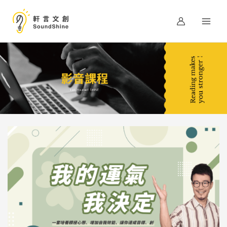
跳
至
主
要
內
容