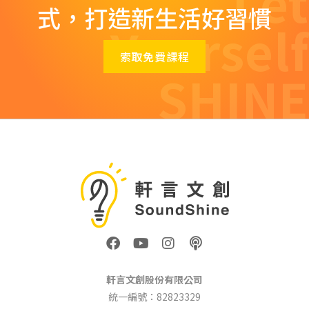
Let
式，打造新生活好習慣
Yourself
索取免費課程
SHINE
F
Y
I
P
a
o
n
o
c
u
s
d
e
t
t
c
軒言文創股份有限公司
b
u
a
a
統一編號：82823329
o
b
g
s