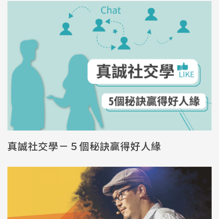
真誠社交學－５個秘訣贏得好人緣