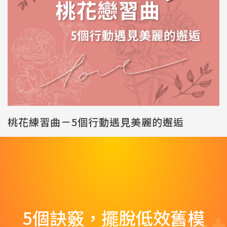
桃花練習曲－5個行動遇見美麗的邂逅
5個訣竅，擺脫低效舊模