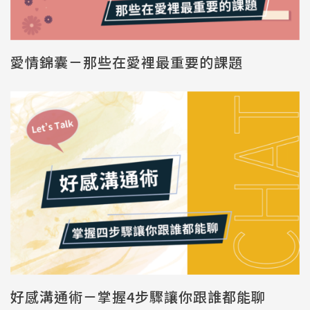
愛情錦囊－那些在愛裡最重要的課題
好感溝通術－掌握4步驟讓你跟誰都能聊