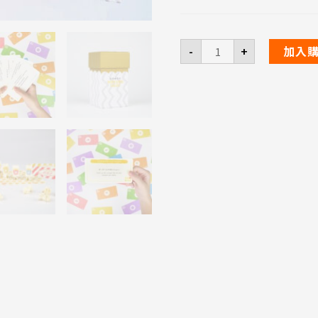
我
-
+
加入
想
聽
你
說
1.0
Popcorn
Talks
歡
樂
對
話
卡
牌
組
（中
英
雙
語）
數
量