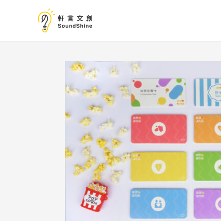
跳
至
主
要
內
容