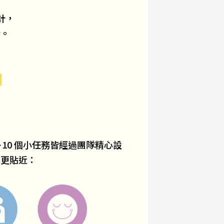
設計，
話。
題＋10 個小任務皆經過團隊精心設
心更貼近：