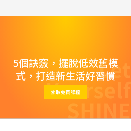
Let
5個訣竅，擺脫低效舊模
式，打造新生活好習慣
Yourself
索取免費課程
SHINE