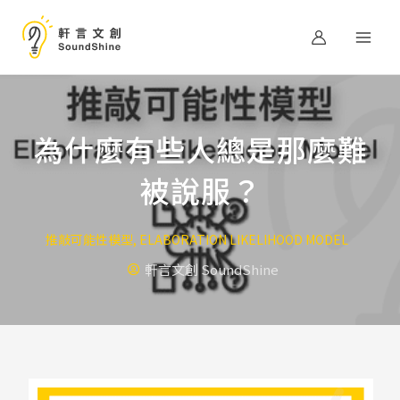
跳
至
主
要
內
容
為什麼有些人總是那麼難
被說服？
推敲可能性模型
,
ELABORATION LIKELIHOOD MODEL
軒言文創 SoundShine