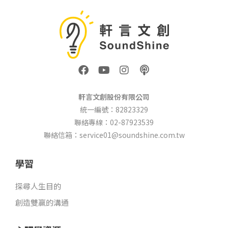
F
Y
I
P
a
o
n
o
c
u
s
d
e
t
t
c
軒言文創股份有限公司
b
u
a
a
統一編號：82823329
o
b
g
s
聯絡專線：02-87923539
o
e
r
t
k
a
聯絡信箱：service01@soundshine.com.tw
m
學習
探尋人生目的
創造雙贏的溝通