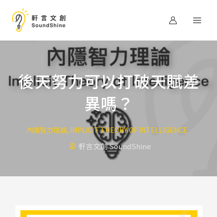
跳
至
主
要
內
容
後天努力可以打破天賦差
異嗎？
內隱智力理論
,
IMPLICIT THEORY OF INTELLIGENCE
軒言文創 SoundShine