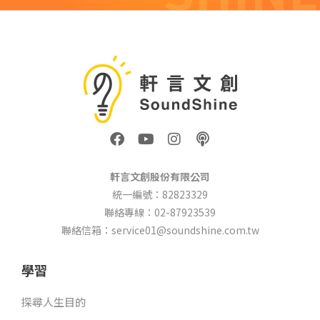
F
Y
I
P
a
o
n
o
c
u
s
d
e
t
t
c
軒言文創股份有限公司
b
u
a
a
統一編號：82823329
o
b
g
s
聯絡專線：02-87923539
o
e
r
t
k
a
聯絡信箱：service01@soundshine.com.tw
m
學習
探尋人生目的