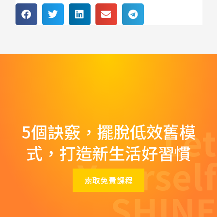
Let
5個訣竅，擺脫低效舊模
式，打造新生活好習慣
Yourself
索取免費課程
SHINE