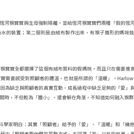
剛出生的恆河猴寶寶與生母強制隔離，並給恆河猴寶寶們兩種「假的
奶水的裝置；第二個則是由絨布製作出來，有猴子雛形的媽咪
河猴寶寶全都選擇了這個有絨布質料的假媽咪，而且只在需要進
寶需要感受到照顧者的體溫，也就是所謂的「溫暖」。Harlow
，因為缺乏與照顧者的真實互動，成長過程中缺乏足夠的「愛」
間時，不但較為「膽小」，還會躲在角落，不知道如何融入猴群
當時的科學家明白：其實「照顧者」給予的「愛」、「溫暖」和「擁
會藉由「照顧者跟他們的互動方式」去認識「家」以外的世界。