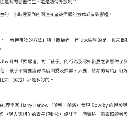
性是偏向害羞怕生，還是熱情外放嗎？
生的，小時候受到的關注或者被照顧的方式都有影響喔！
、「看待事物的方法」與「照顧者」有很大關聯的是一位來自英國
。
年間，Bowlby 針對「照顧者」對「孩子」的行為及認知發展之影響
相信，孩子不需要獲得高度關愛及照顧，只要「該給的有給」就
比如：擁抱）都是多餘的。
學家 Harry Harlow（哈利．哈洛）發現 Bowlby 的
以恆河猴 （與人類相仿的靈長類動物）設計了一個實驗，觀察照顧