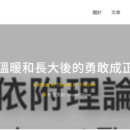
關於
文章
溫暖和長大後的勇敢成
依附理論
,
ATTACHMENT THEORY
軒言文創 SoundShine