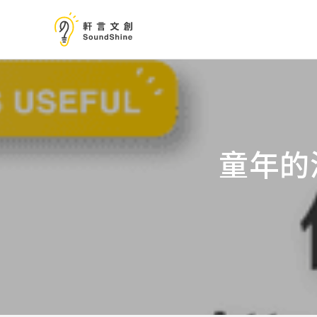
跳
至
主
要
內
容
童年的