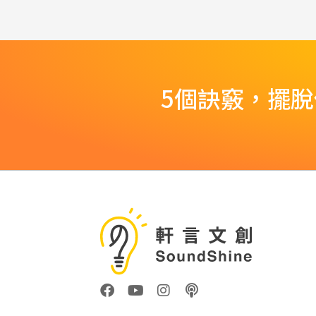
5個訣竅，擺
F
Y
I
P
a
o
n
o
c
u
s
d