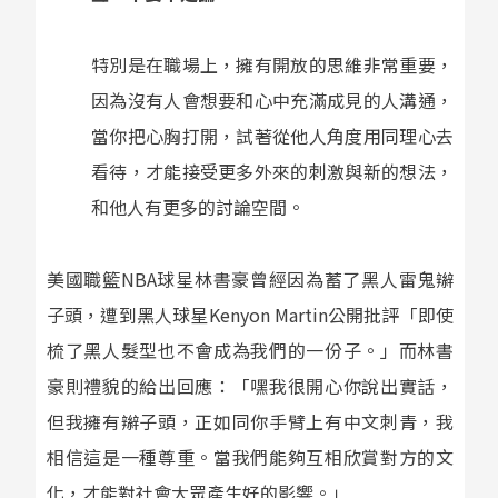
特別是在職場上，擁有開放的思維非常重要，
因為沒有人會想要和心中充滿成見的人溝通，
當你把心胸打開，試著從他人角度用同理心去
看待，才能接受更多外來的刺激與新的想法，
和他人有更多的討論空間。
美國職籃NBA球星林書豪曾經因為蓄了黑人雷鬼辮
子頭，遭到黑人球星Kenyon Martin公開批評「即使
梳了黑人髮型也不會成為我們的一份子。」而林書
豪則禮貌的給出回應：「嘿我很開心你說出實話，
但我擁有辮子頭，正如同你手臂上有中文刺青，我
相信這是一種尊重。當我們能夠互相欣賞對方的文
化，才能對社會大眾產生好的影響。」