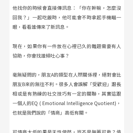
他找你的時候會直接傳訊息：「你在幹嘛，怎麼沒
回我？」一起吃飯時，他可能會不時拿起手機瞄一
眼，看看誰傳來了新訊息。
現在，如果你有一件放在心裡已久的難題需要有人
協助，你會找誰傾吐心事？
毫無疑問的，朋友
A
的類型在人際關係裡，絕對會比
朋友
B
來的無往不利。很多人會誤解「受歡迎」跟長
相或是有熟練的社交技巧有一定的關聯，其實這跟
一個人的
EQ ( Emotional Intelligence Quotient)
，
也就是我們說的「情商」高低有關。
可情商太低如果是天性使然，豈不是無藥可救？值