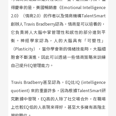
得慶幸的是，美國暢銷書《
Emotional Intelligence
2.0
》（情商
2.0
）的作者以及情商機構
TalentSmart
創辦人
Travis Bradberry
認為，情商是可以培養的，
它負責將人大腦中掌管理性和感性的部分達到平
衡。神經學家認為，人的大腦具有「可塑性」
（
Plasticity
），當你學會新的情緒技能時，大腦細
胞會不斷演進，因此可以透過一些情商策略來訓練
自己提升
EQ
管理能力。
Travis Bradberry
甚至認為，
EQ
比
IQ (intelligence
quotient)
來的重要許多，因為根據
TalentSmart
研
究數據中發現，
EQ
高的人除了社交場合外，在職場
上也較
EQ
低的人表現來得好，甚至大多擁有高階主
管的職位。