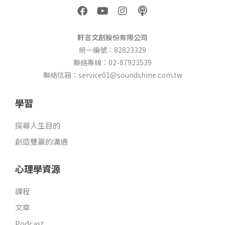
F
Y
I
P
a
o
n
o
c
u
s
d
e
t
t
c
軒言文創股份有限公司
b
u
a
a
統一編號：82823329
o
b
g
s
聯絡專線：02-87923539
o
e
r
t
k
a
聯絡信箱：service01@soundshine.com.tw
m
學習
探尋人生目的
創造雙贏的溝通
心理學資源
課程
文章
Podcast