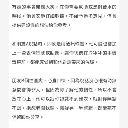
有趣的事會開懷大笑，在你需要幫助或是倒苦水的
時候，他會安靜仔細聆聽，不給予過多意見，但會
提供建設性的想法給你參考。
和朋友
A
說話時，即使是用通訊軟體，他可能也會加
上一些表情符號或貼圖，讓你彷彿在冷冰冰的手機
螢幕前，都能感受到和他對話帶來的溫暖。
朋友
B
個性直爽、心直口快，因為說話沒心眼有時無
意間會得罪人，但因為你了解他的個性，所以不會
放在心上。他可以跟你認識不到幾次，就對你無話
不談，抱怨老闆找碴、懷疑另一半劈腿，都能毫不
保留跟你分享。