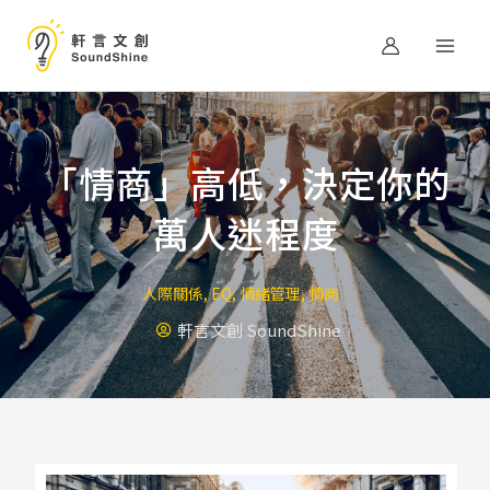
跳
至
主
要
內
容
「情商」高低，決定你的
萬人迷程度
人際關係
,
EQ
,
情緒管理
,
情商
軒言文創 SoundShine