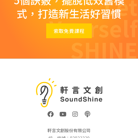
Let
式，打造新生活好習慣
Yourself
索取免費課程
SHINE
F
Y
I
P
a
o
n
o
c
u
s
d
e
t
t
c
軒言文創股份有限公司
b
u
a
a