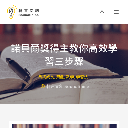
跳
至
主
要
內
容
諾貝爾獎得主教你高效學
習三步驟
自我成長
,
費曼
,
教學
,
學習法
軒言文創 SoundShine