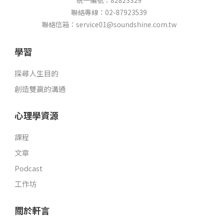
統一編號：82823329
o
b
g
s
聯絡專線：02-87923539
o
e
r
t
k
a
聯絡信箱：service01@soundshine.com.tw
m
學習
探尋人生目的
創造雙贏的溝通
心理學資源
課程
文章
Podcast
工作坊
關於軒言