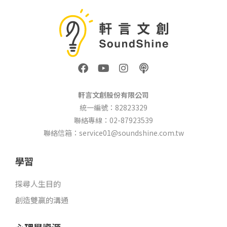
F
Y
I
P
a
o
n
o
c
u
s
d
e
t
t
c
軒言文創股份有限公司
b
u
a
a
統一編號：82823329
o
b
g
s
聯絡專線：02-87923539
o
e
r
t
k
a
聯絡信箱：service01@soundshine.com.tw
m
學習
探尋人生目的
創造雙贏的溝通