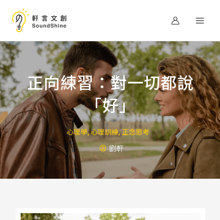
跳
至
主
要
內
容
正向練習：對一切都說
「好」
心理學
,
心理訓練
,
正念思考
劉軒