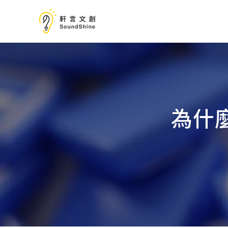
跳
至
主
要
內
容
為什