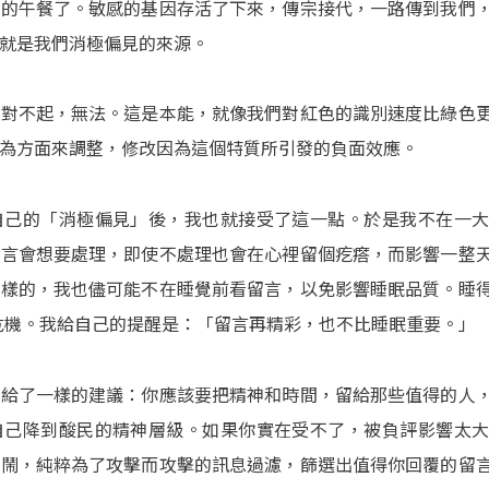
虎的午餐了。敏感的基因存活了下來，傳宗接代，一路傳到我們
就是我們消極偏見的來源。
？對不起，無法。這是本能，就像我們對紅色的識別速度比綠色
為方面來調整，修改因為這個特質所引發的負面效應。
自己的「消極偏見」後，我也就接受了這一點。於是我不在一
留言會想要處理，即使不處理也會在心裡留個疙瘩，而影響一整
同樣的，我也儘可能不在睡覺前看留言，以免影響睡眠品質。睡
危機。我給自己的提醒是：「留言再精彩，也不比睡眠重要。」
也給了一樣的建議：你應該要把精神和時間，留給那些值得的人
自己降到酸民的精神層級。如果你實在受不了，被負評影響太
取鬧，純粹為了攻擊而攻擊的訊息過濾，篩選出值得你回覆的留