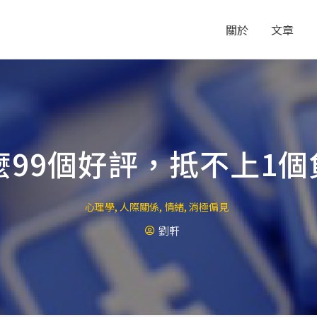
關於
文章
麼99個好評，抵不上1個
心理學
,
人際關係
,
情緒
,
消極偏見
劉軒