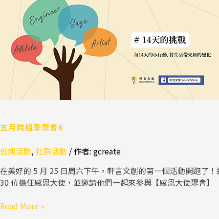
月
跨
組
季
聚
會
6
五月跨組季聚會6
近期活動
,
社群活動
/ 作者:
gcreate
在美好的 5 月 25 日周六下午，軒言文創的第一個活動開跑了
30 位擔任感恩大使，並邀請他們一起來參與【感恩大使聚會】
Read More »