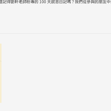
！還記得劉軒老師粉專的 100 天感恩日記嗎？我們從參與的朋友