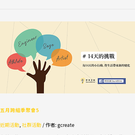
五
月
跨
組
季
聚
會
5
五月跨組季聚會5
近期活動
,
社群活動
/ 作者:
gcreate