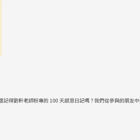
！還記得劉軒老師粉專的 100 天感恩日記嗎？我們從參與的朋友