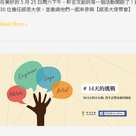
在美好的 5 月 25 日周六下午，軒言文創的第一個活動開跑了
30 位擔任感恩大使，並邀請他們一起來參與【感恩大使聚會】
Read More »
五
月
跨
組
季
聚
會
4