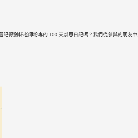
！還記得劉軒老師粉專的 100 天感恩日記嗎？我們從參與的朋友