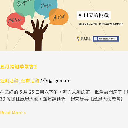
組
季
聚
會
2
五月跨組季聚會2
近期活動
,
社群活動
/ 作者:
gcreate
在美好的 5 月 25 日周六下午，軒言文創的第一個活動開跑了
30 位擔任感恩大使，並邀請他們一起來參與【感恩大使聚會】
Read More »