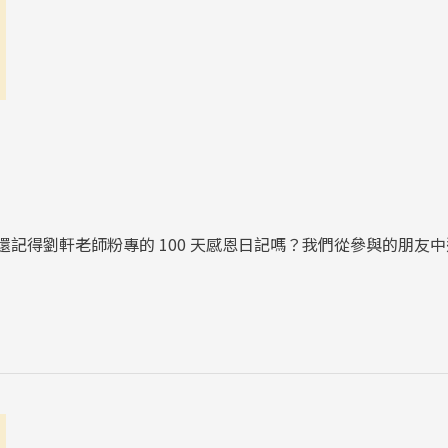
！還記得劉軒老師粉專的 100 天感恩日記嗎？我們從參與的朋友