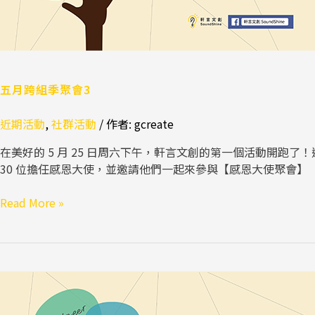
3
五月跨組季聚會3
近期活動
,
社群活動
/ 作者:
gcreate
在美好的 5 月 25 日周六下午，軒言文創的第一個活動開跑了
30 位擔任感恩大使，並邀請他們一起來參與【感恩大使聚會】
Read More »
五
月
跨