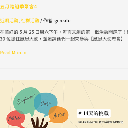
五月跨組季聚會4
近期活動
,
社群活動
/ 作者:
gcreate
在美好的 5 月 25 日周六下午，軒言文創的第一個活動開跑了
30 位擔任感恩大使，並邀請他們一起來參與【感恩大使聚會】
Read More »
五
月
跨
組
季
聚
會