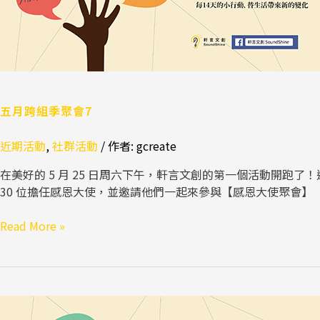
會
7
五月跨組季聚會7
近期活動
,
社群活動
/ 作者:
gcreate
在美好的 5 月 25 日周六下午，軒言文創的第一個活動開跑了
30 位擔任感恩大使，並邀請他們一起來參與【感恩大使聚會】
Read More »
五