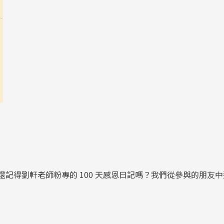
！還記得劉軒老師粉專的 100 天感恩日記嗎？我們從參與的朋友