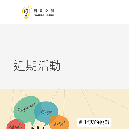
跳
至
主
要
內
容
近期活動
五
月
跨
組
季
聚