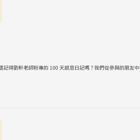
！還記得劉軒老師粉專的 100 天感恩日記嗎？我們從參與的朋友