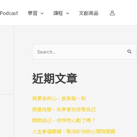
Podcast
學習
課程
文創商品
搜
尋
關
近期文章
鍵
字
將更多的心，放到每一刻
:
想要改變，先學會別苛責自己
問問自己，你怦然心動了嗎？
人生幸福關鍵，取決於你的心理時間觀