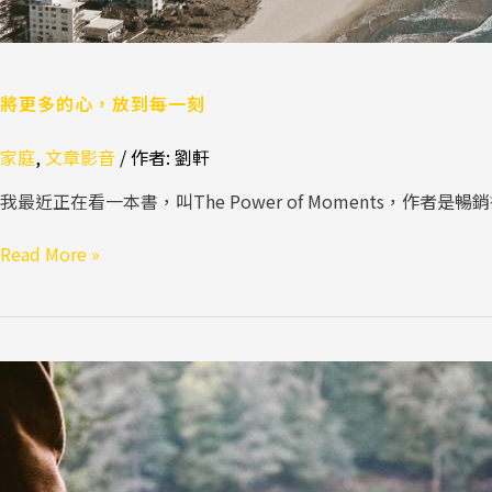
將更多的心，放到每一刻
家庭
,
文章影音
/ 作者:
劉軒
我最近正在看一本書，叫The Power of Moments，作者是
Read More »
想
要
改
變，
先