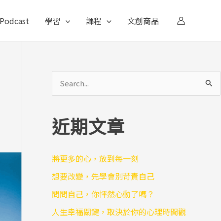
Podcast
學習
課程
文創商品
搜
尋
關
近期文章
鍵
字
將更多的心，放到每一刻
:
想要改變，先學會別苛責自己
問問自己，你怦然心動了嗎？
人生幸福關鍵，取決於你的心理時間觀