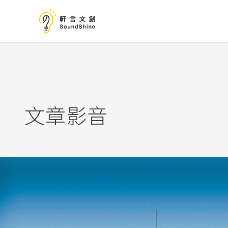
跳
至
主
要
內
容
文章影音
將
更
多
的
心，
放