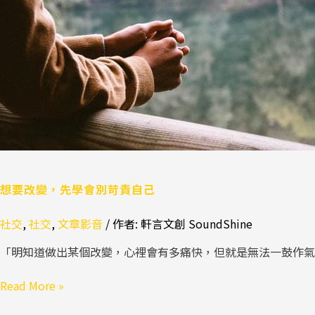
學
會
別
苛
責
自
己
想要改變，先學會別苛責自己
社交
,
社交
,
文章影音
/ 作者:
軒言文創 SoundShine
「明知道做出某個改變，心裡會有多痛快，但就是無法一鼓作
Read More »