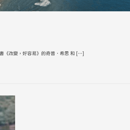
暢銷書《改變，好容易》的奇普．希思 和 […]