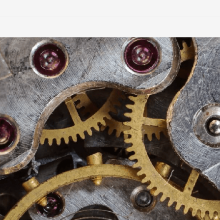
人
生
幸
福
關
鍵，
取
決
於
你
的
心
理
時
間
觀