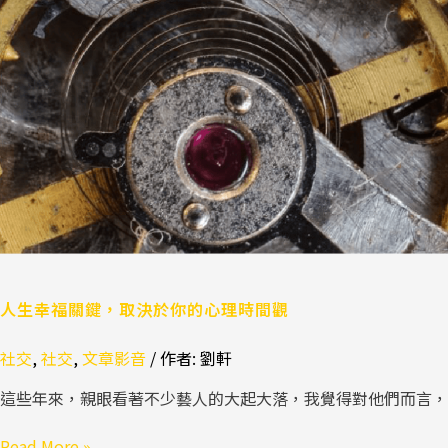
人生幸福關鍵，取決於你的心理時間觀
社交
,
社交
,
文章影音
/ 作者:
劉軒
這些年來，親眼看著不少藝人的大起大落，我覺得對他們而言
Read More »