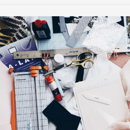
問
問
自
己，
你
怦
然
心
動
了
嗎？