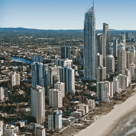
到
每
一
刻