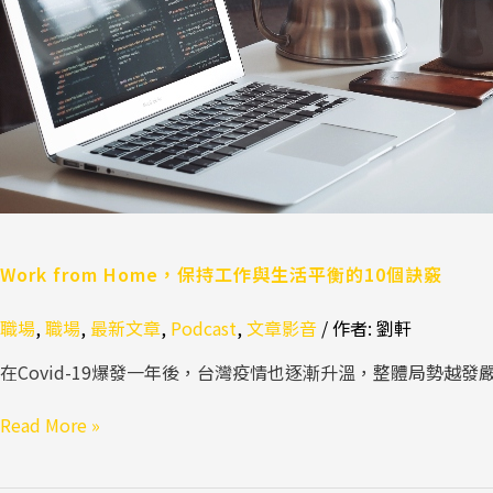
作
與
生
活
平
衡
的
10
個
訣
Work from Home，保持工作與生活平衡的10個訣竅
竅
職場
,
職場
,
最新文章
,
Podcast
,
文章影音
/ 作者:
劉軒
在Covid-19爆發一年後，台灣疫情也逐漸升溫，整體局勢越發
Read More »