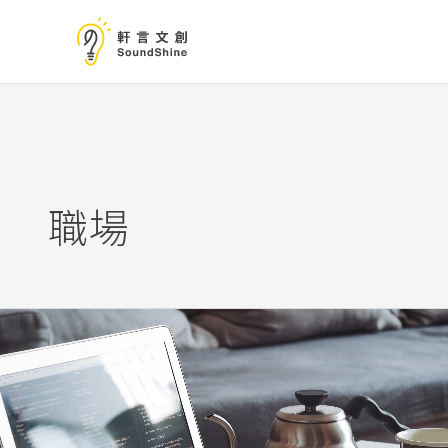
跳
至
主
要
內
容
職場
Work
from
Home，
保
持
工