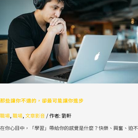
你
不
適
的，
卻
最
可
能
讓
你
進
步
那些讓你不適的，卻最可能讓你進步
職場
,
職場
,
文章影音
/ 作者:
劉軒
在你心目中，「學習」帶給你的感覺是什麼？快樂、興奮、迫