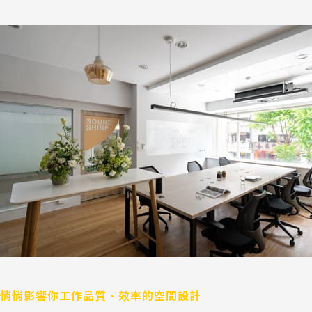
悄
悄
影
響
你
工
作
品
質、
效
率
的
空
間
設
計
悄悄影響你工作品質、效率的空間設計