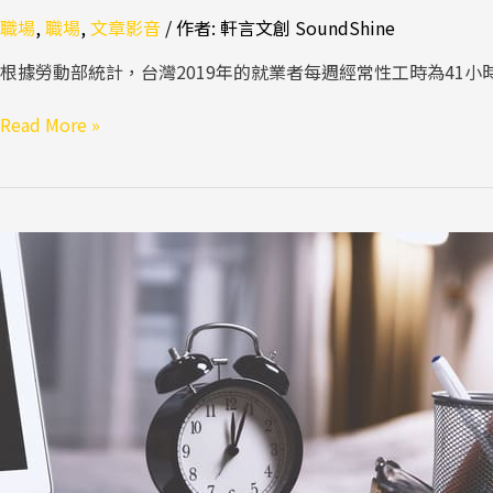
職場
,
職場
,
文章影音
/ 作者:
軒言文創 SoundShine
根據勞動部統計，台灣2019年的就業者每週經常性工時為41
Read More »
抓
穩
火
候，
成
為
時
間
的
主