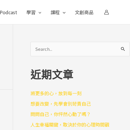
Podcast
學習
課程
文創商品
搜
尋
關
近期文章
鍵
字
將更多的心，放到每一刻
:
想要改變，先學會別苛責自己
問問自己，你怦然心動了嗎？
人生幸福關鍵，取決於你的心理時間觀