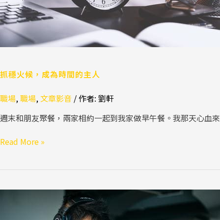
人
抓穩火候，成為時間的主人
職場
,
職場
,
文章影音
/ 作者:
劉軒
週末和朋友聚餐，兩家相約一起到我家做早午餐。我那天心血
Read More »
那
些
讓