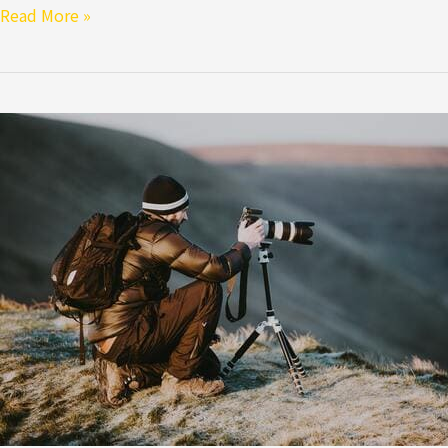
Read More »
重
新
定
義
「天
賦」，
激
發
人
生
成
長