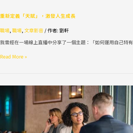
重新定義「天賦」，激發人生成長
職場
,
職場
,
文章影音
/ 作者:
劉軒
我曾經在一場線上直播中分享了一個主題：「如何運用自己特
Read More »
如
何
面
對
語
中
充