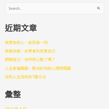
搜
尋
關
近期文章
鍵
字
:
將更多的心，放到每一刻
想要改變，先學會別苛責自己
問問自己，你怦然心動了嗎？
人生幸福關鍵，取決於你的心理時間觀
找到人生目的的7種方法
彙整
2022 年 5 月