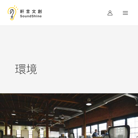
跳
至
主
要
內
容
環境
期
待
辦
公
環
境