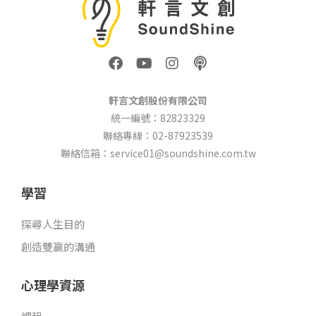
F
Y
I
P
a
o
n
o
c
u
s
d
e
t
t
c
軒言文創股份有限公司
b
u
a
a
統一編號：82823329
o
b
g
s
聯絡專線：02-87923539
o
e
r
t
k
a
聯絡信箱：service01@soundshine.com.tw
m
學習
探尋人生目的
創造雙贏的溝通
心理學資源