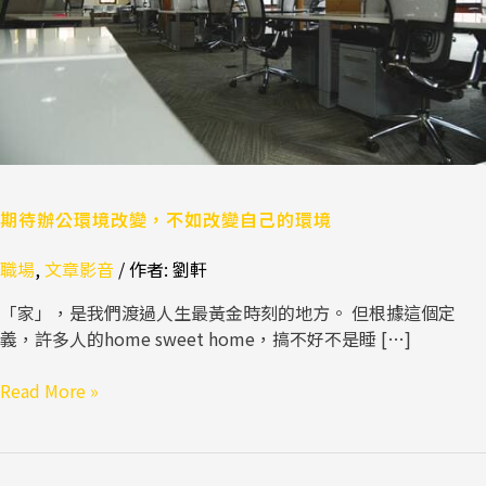
改
變，
不
如
改
變
自
己
期待辦公環境改變，不如改變自己的環境
的
環
職場
,
文章影音
/ 作者:
劉軒
境
「家」，是我們渡過人生最黃金時刻的地方。 但根據這個定
義，許多人的home sweet home，搞不好不是睡 […]
Read More »