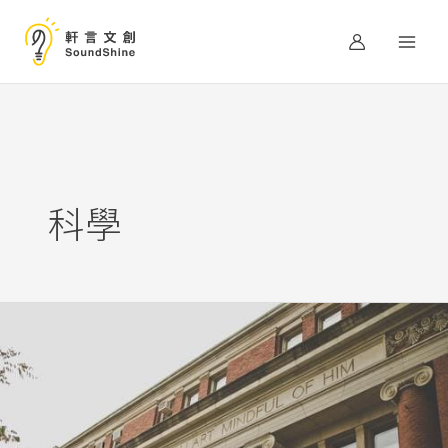
跳
至
主
要
內
容
科學
一
個
方
法
辨
別