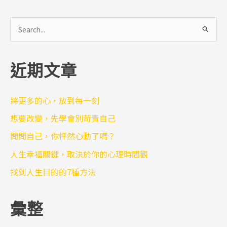
搜
尋
關
近期文章
鍵
字
:
將更多的心，放到每一刻
想要改變，先學會別苛責自己
問問自己，你怦然心動了嗎？
人生幸福關鍵，取決於你的心理時間觀
找到人生目的的7種方法
彙整