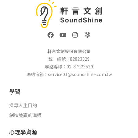
F
Y
I
P
a
o
n
o
c
u
s
d
e
t
t
c
軒言文創股份有限公司
b
u
a
a
統一編號：82823329
o
b
g
s
聯絡專線：02-87923539
o
e
r
t
k
a
聯絡信箱：service01@soundshine.com.tw
m
學習
探尋人生目的
創造雙贏的溝通
心理學資源