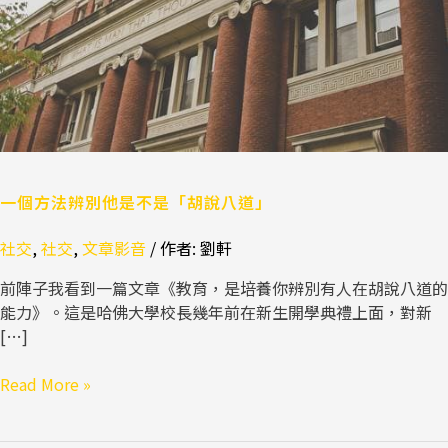
他
是
不
是
「胡
說
八
道」
一個方法辨別他是不是「胡說八道」
社交
,
社交
,
文章影音
/ 作者:
劉軒
前陣子我看到一篇文章《教育，是培養你辨別有人在胡說八道的
能力》。這是哈佛大學校長幾年前在新生開學典禮上面，對新
[…]
Read More »