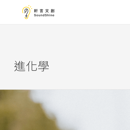
跳
至
主
要
內
容
進化學
歡
迎
來
到
超
正