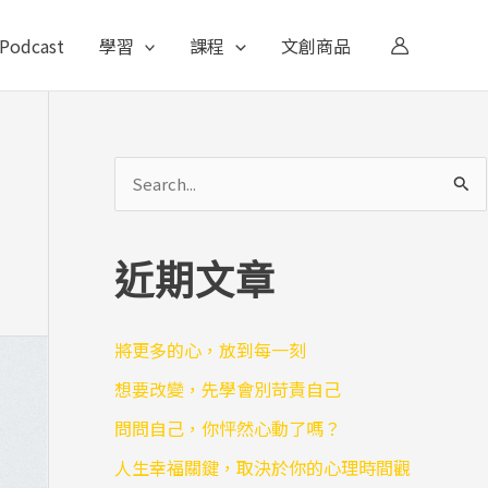
Podcast
學習
課程
文創商品
搜
尋
關
近期文章
鍵
字
將更多的心，放到每一刻
:
想要改變，先學會別苛責自己
問問自己，你怦然心動了嗎？
人生幸福關鍵，取決於你的心理時間觀