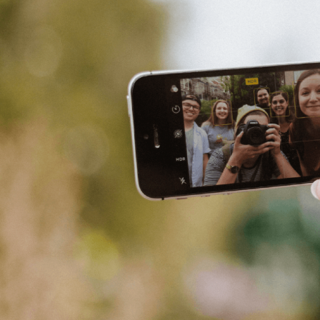
常
新
世
界