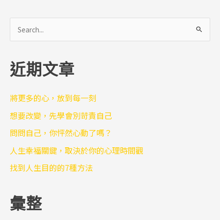
搜
尋
關
近期文章
鍵
字
:
將更多的心，放到每一刻
想要改變，先學會別苛責自己
問問自己，你怦然心動了嗎？
人生幸福關鍵，取決於你的心理時間觀
找到人生目的的7種方法
彙整