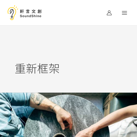
跳
至
主
要
內
容
重新框架
說
不
動
他？
試
著