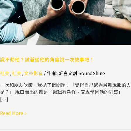
從
他
的
角
度
說
一
次
故
說不動他？試著從他的角度說一次故事吧！
事
社交
,
社交
,
文章影音
/ 作者:
軒言文創 SoundShine
吧！
一次和朋友吃飯，我拋了個問題：「覺得自己遇過最難說服的人
是？」 脫口而出的都是「邏輯有夠怪、又異常固執的同事」
[…]
Read More »