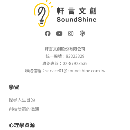
F
Y
I
P
a
o
n
o
c
u
s
d
e
t
t
c
軒言文創股份有限公司
b
u
a
a
統一編號：82823329
o
b
g
s
聯絡專線：02-87923539
o
e
r
t
k
a
聯絡信箱：service01@soundshine.com.tw
m
學習
探尋人生目的
創造雙贏的溝通
心理學資源