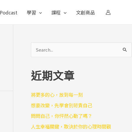
Podcast
學習
課程
文創商品
搜
尋
關
近期文章
鍵
字
將更多的心，放到每一刻
:
想要改變，先學會別苛責自己
問問自己，你怦然心動了嗎？
人生幸福關鍵，取決於你的心理時間觀