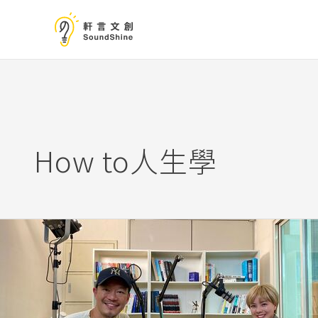
跳
至
主
要
內
容
How to人生學
活
得
更
自
在，
坦