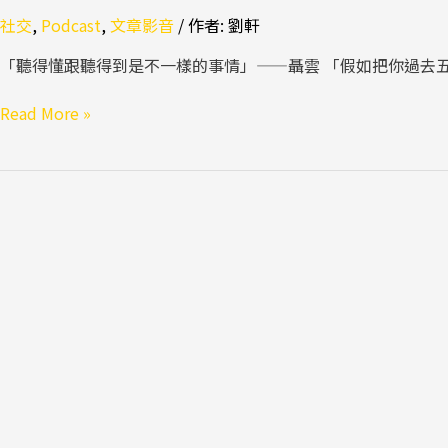
社交
,
Podcast
,
文章影音
/ 作者:
劉軒
「聽得懂跟聽得到是不一樣的事情」——聶雲 「假如把你過去五年
Read More »