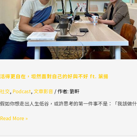
然
面
對
自
己
的
好
與
不
好
活得更自在，坦然面對自己的好與不好 ft. 葉揚
ft.
葉
社交
,
Podcast
,
文章影音
/ 作者:
劉軒
揚
假如你想走出人生低谷，或許思考的第一件事不是：「我該做什
Read More »