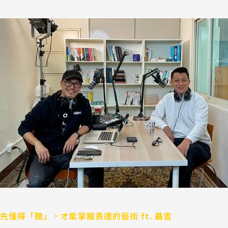
先
懂
得
「聽」，
才
能
掌
握
表
達
的
藝
術
ft.
聶
雲
先懂得「聽」，才能掌握表達的藝術 ft. 聶雲