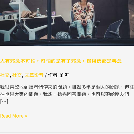
怕，
可
怕
的
是
有
了
邪
念，
人有邪念不可怕，可怕的是有了邪念，還相信那是善念
還
社交
,
社交
,
文章影音
/ 作者:
劉軒
相
信
我很喜歡收到讀者們傳來的問題，雖然多半是個人的問題，但往
那
往也是大家的問題，我想，透過回答問題，也可以帶給朋友們
是
[…]
善
念
Read More »