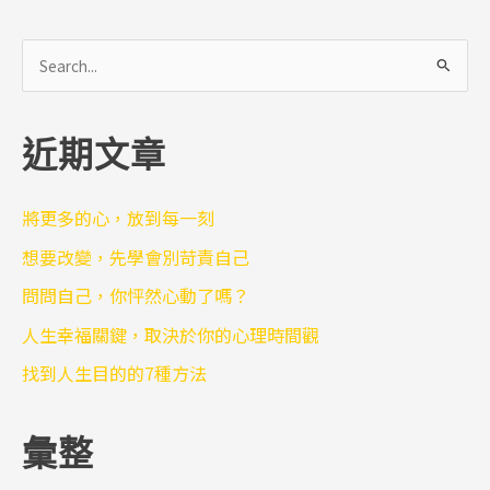
搜
尋
關
近期文章
鍵
字
:
將更多的心，放到每一刻
想要改變，先學會別苛責自己
問問自己，你怦然心動了嗎？
人生幸福關鍵，取決於你的心理時間觀
找到人生目的的7種方法
彙整