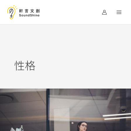
跳
至
主
要
內
容
性格
人
有
邪
念
不
可