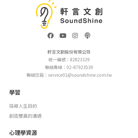
F
Y
I
P
a
o
n
o
c
u
s
d
e
t
t
c
軒言文創股份有限公司
b
u
a
a
統一編號：82823329
o
b
g
s
聯絡專線：02-87923539
o
e
r
t
k
a
聯絡信箱：service01@soundshine.com.tw
m
學習
探尋人生目的
創造雙贏的溝通
心理學資源