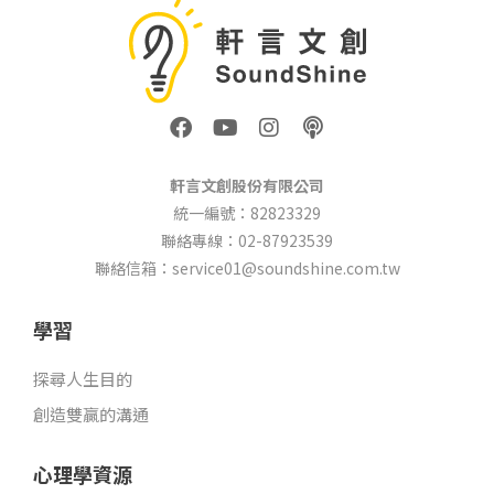
F
Y
I
P
a
o
n
o
c
u
s
d
e
t
t
c
軒言文創股份有限公司
b
u
a
a
統一編號：82823329
o
b
g
s
聯絡專線：02-87923539
o
e
r
t
k
a
聯絡信箱：service01@soundshine.com.tw
m
學習
探尋人生目的
創造雙贏的溝通
心理學資源