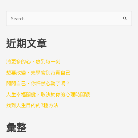
搜
尋
關
近期文章
鍵
字
:
將更多的心，放到每一刻
想要改變，先學會別苛責自己
問問自己，你怦然心動了嗎？
人生幸福關鍵，取決於你的心理時間觀
找到人生目的的7種方法
彙整