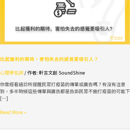
待，
害
怕
失
去
的
感
覺
更
比起獲利的期待，害怕失去的感覺更吸引人？
吸
心理學名詞
/ 作者:
軒言文創 SoundShine
引
人？
你曾經看過診所提醒民眾打疫苗的傳單或廣告嗎？有沒有注意
到，多半時候這些傳單與廣告都是告訴民眾不施打疫苗的可能下
[…]
Read More »