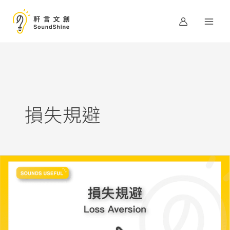
跳
至
主
要
內
容
損失規避
比
起
獲
利
的
期