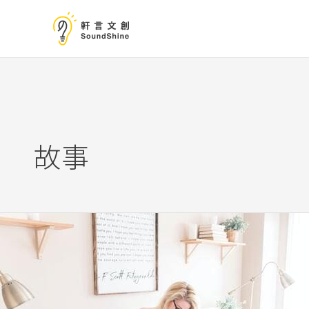
跳
至
主
要
內
容
故事
孩
子
不
同
的
記