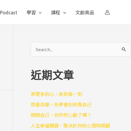
Podcast
學習
課程
文創商品
搜
尋
關
近期文章
鍵
字
將更多的心，放到每一刻
:
想要改變，先學會別苛責自己
問問自己，你怦然心動了嗎？
人生幸福關鍵，取決於你的心理時間觀