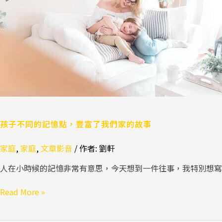
憶
點，
豐
富
了
我
們
家
的
故
孩子不同的記憶點，豐富了我們家的故事
事
家庭
,
家庭
,
文章影音
/ 作者:
劉軒
人在小時候的記憶非常有意思，今天想到一件往事，我特別想寫篇
Read More »