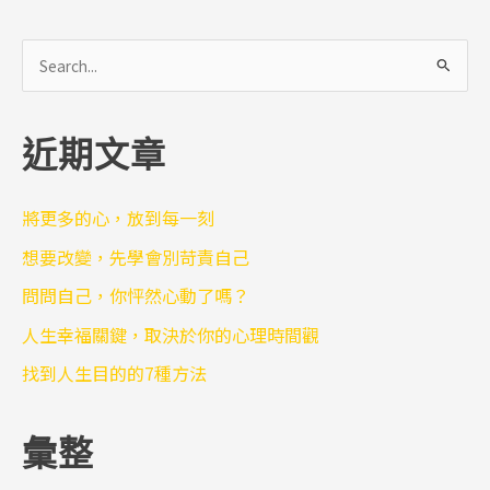
搜
尋
關
近期文章
鍵
字
:
將更多的心，放到每一刻
想要改變，先學會別苛責自己
問問自己，你怦然心動了嗎？
人生幸福關鍵，取決於你的心理時間觀
找到人生目的的7種方法
彙整