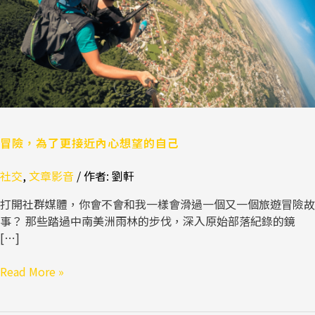
近
內
心
想
望
的
自
己
冒險，為了更接近內心想望的自己
社交
,
文章影音
/ 作者:
劉軒
打開社群媒體，你會不會和我一樣會滑過一個又一個旅遊冒險故
事？ 那些踏過中南美洲雨林的步伐，深入原始部落紀錄的鏡
[…]
Read More »