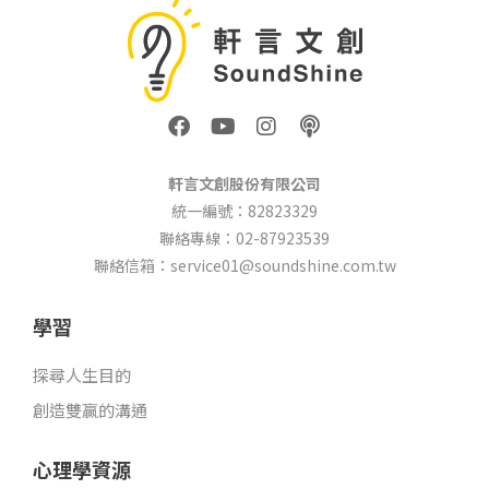
F
Y
I
P
a
o
n
o
c
u
s
d
e
t
t
c
軒言文創股份有限公司
b
u
a
a
統一編號：82823329
o
b
g
s
聯絡專線：02-87923539
o
e
r
t
k
a
聯絡信箱：service01@soundshine.com.tw
m
學習
探尋人生目的
創造雙贏的溝通
心理學資源