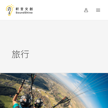
跳
至
主
要
內
容
旅行
冒
險，
為
了
更
接