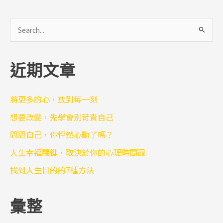
搜
尋
關
近期文章
鍵
字
:
將更多的心，放到每一刻
想要改變，先學會別苛責自己
問問自己，你怦然心動了嗎？
人生幸福關鍵，取決於你的心理時間觀
找到人生目的的7種方法
彙整