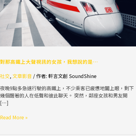
聲
視
訊
的
女
孩，
我
想
說
對那高鐵上大聲視訊的女孩，我想說的是…
的
社交
,
文章影音
/ 作者:
軒言文創 SoundShine
是…
夜晚9點多急速行駛的高鐵上，不少乘客已疲憊地闔上眼，剩下
幾個醒著的人在低聲和彼此聊天。 突然，鄰座女孩和男友開
[…]
Read More »