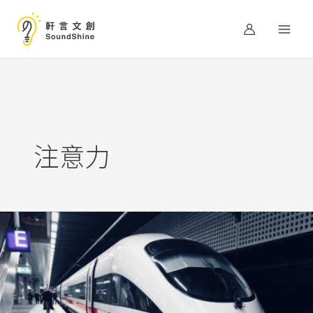
跳
至
主
要
內
容
注意力
對
那
高
鐵
上
大