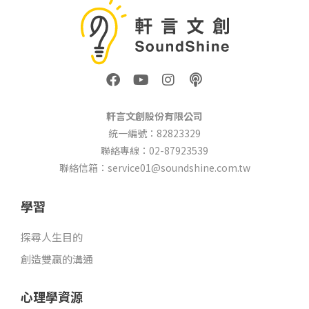
F
Y
I
P
a
o
n
o
c
u
s
d
e
t
t
c
軒言文創股份有限公司
b
u
a
a
統一編號：82823329
o
b
g
s
聯絡專線：02-87923539
o
e
r
t
k
a
聯絡信箱：service01@soundshine.com.tw
m
學習
探尋人生目的
創造雙贏的溝通
心理學資源