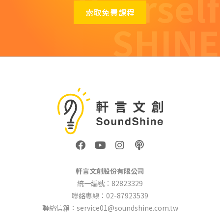
Yourself
索取免費課程
SHINE
F
Y
I
P
a
o
n
o
c
u
s
d
e
t
t
c
軒言文創股份有限公司
b
u
a
a
統一編號：82823329
o
b
g
s
聯絡專線：02-87923539
o
e
r
t
k
a
聯絡信箱：service01@soundshine.com.tw
m