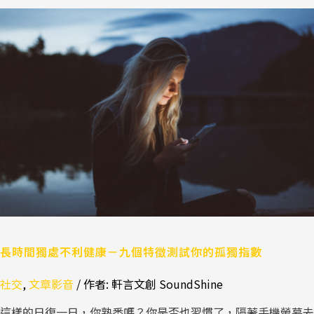
長
時
間
獨
處
不
利
健
康
－
九
個
特
徵
測
長時間獨處不利健康－九個特徵測試你的孤獨指數
試
社交
,
文章影音
/ 作者:
軒言文創 SoundShine
你
的
這樣的日復一日，你熟悉嗎？你是否也習慣了，隔著手機螢幕去