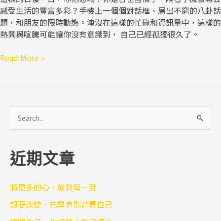
孤
感受生活的豐富多彩？手機上一個個對話框、層出不窮的八卦話
獨
題，和朋友的限時動態。淹沒在這樣的忙碌和資訊量中，這樣的
指
熱鬧與喧騰可能讓你沒有意識到， 自己已經孤獨很久了。
數
Read More »
搜
尋
關
近期文章
鍵
字
:
將更多的心，放到每一刻
想要改變，先學會別苛責自己