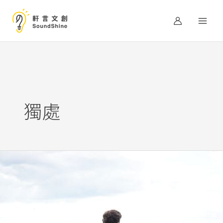
跳
至
主
要
內
容
獨處
讓
獨
處，
成
為
滋