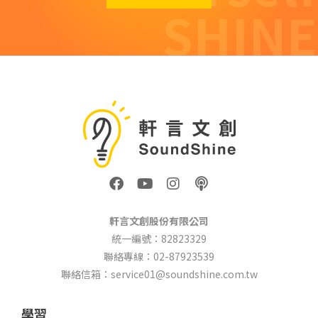
SHINE
F
Y
I
P
a
o
n
o
c
u
s
d
e
t
t
c
軒言文創股份有限公司
b
u
a
a
統一編號：82823329
o
b
g
s
聯絡專線：02-87923539
o
e
r
t
k
a
聯絡信箱：service01@soundshine.com.tw
m
學習