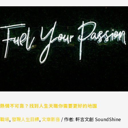
熱
情
不
可
靠？
找
到
人
生
天
職
你
需
要
更
熱情不可靠？找到人生天職你需要更好的地圖
好
職場
,
發現人生目標
,
文章影音
/ 作者:
軒言文創 SoundShine
的
地