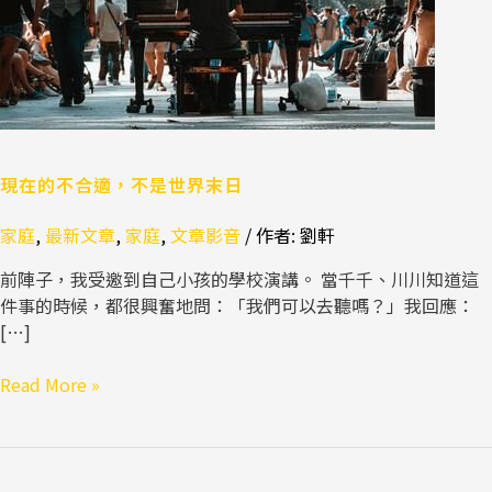
不
是
世
界
末
日
現在的不合適，不是世界末日
家庭
,
最新文章
,
家庭
,
文章影音
/ 作者:
劉軒
前陣子，我受邀到自己小孩的學校演講。 當千千、川川知道這
件事的時候，都很興奮地問：「我們可以去聽嗎？」我回應：
[…]
Read More »