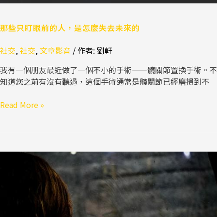
去
未
來
那些只盯眼前的人，是怎麼失去未來的
的
社交
,
社交
,
文章影音
/ 作者:
劉軒
我有一個朋友最近做了一個不小的手術——髖關節置換手術。不
知道您之前有沒有聽過，這個手術通常是髖關節已經磨損到不
Read More »
別
被
你
的
緊
張