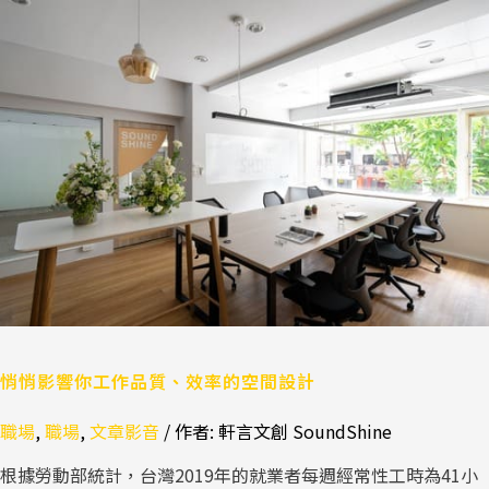
悄
悄
影
響
你
工
作
品
質、
效
率
的
空
間
設
悄悄影響你工作品質、效率的空間設計
計
職場
,
職場
,
文章影音
/ 作者:
軒言文創 SoundShine
根據勞動部統計，台灣2019年的就業者每週經常性工時為41小