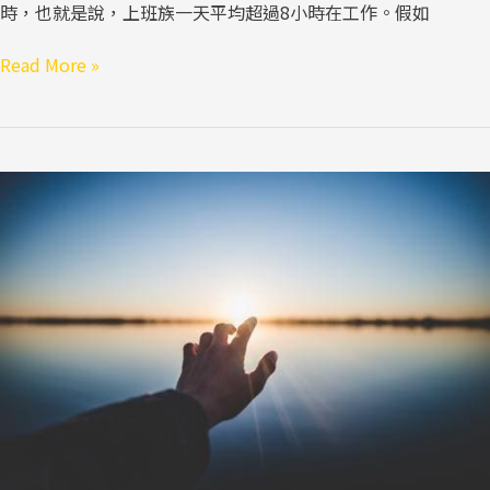
時，也就是說，上班族一天平均超過8小時在工作。假如
Read More »
那
些
只
盯
眼
前
的
人，
是
怎
麼
失