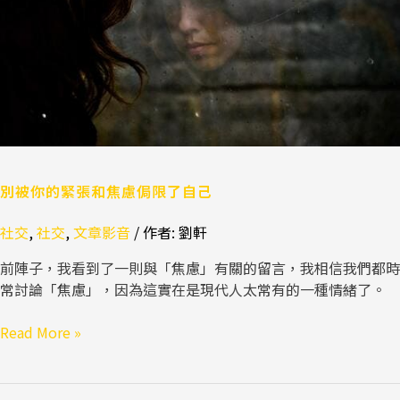
和
焦
慮
侷
限
了
自
己
別被你的緊張和焦慮侷限了自己
社交
,
社交
,
文章影音
/ 作者:
劉軒
前陣子，我看到了一則與「焦慮」有關的留言，我相信我們都時
常討論「焦慮」，因為這實在是現代人太常有的一種情緒了。
Read More »