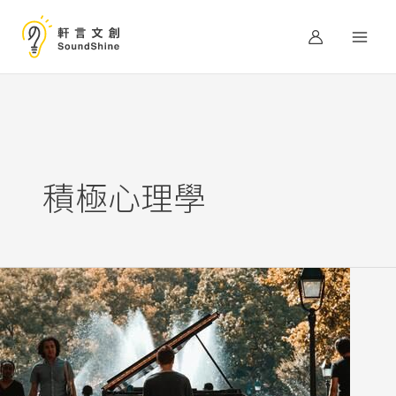
跳
至
主
要
內
容
積極心理學
現
在
的
不
合
適，