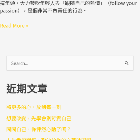
這年頭，大力鼓吹年輕人去「跟隨自己的熱情」（follow your
圖
passion），是個非常不負責任的行為。
Read More »
搜
尋
關
近期文章
鍵
字
:
將更多的心，放到每一刻
想要改變，先學會別苛責自己
問問自己，你怦然心動了嗎？