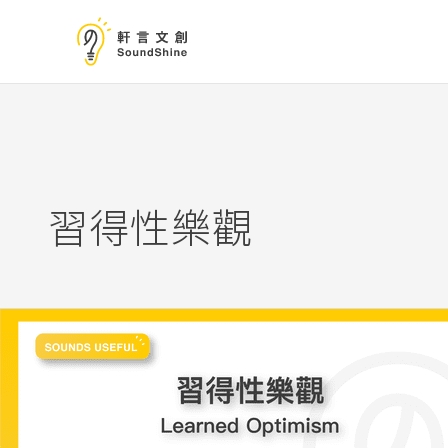
跳
至
主
要
內
容
習得性樂觀
悲
觀
的
想
法
一