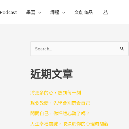
Podcast
學習
課程
文創商品
搜
尋
關
近期文章
鍵
字
將更多的心，放到每一刻
:
想要改變，先學會別苛責自己
問問自己，你怦然心動了嗎？
人生幸福關鍵，取決於你的心理時間觀