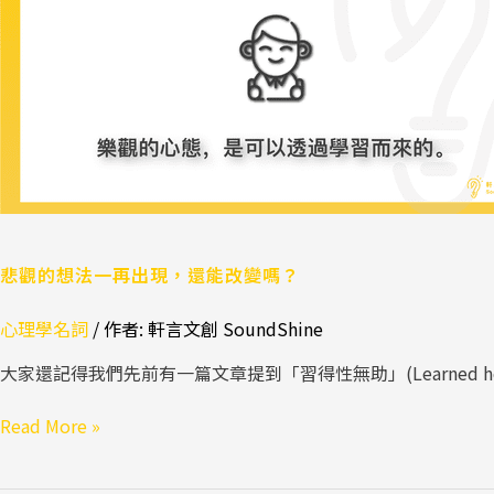
再
出
現，
還
能
改
變
嗎？
悲觀的想法一再出現，還能改變嗎？
心理學名詞
/ 作者:
軒言文創 SoundShine
大家還記得我們先前有一篇文章提到「習得性無助」(Learned help
Read More »