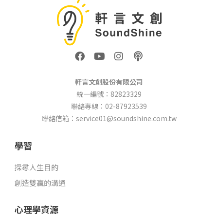
F
Y
I
P
a
o
n
o
c
u
s
d
e
t
t
c
軒言文創股份有限公司
b
u
a
a
統一編號：82823329
o
b
g
s
聯絡專線：02-87923539
o
e
r
t
k
a
聯絡信箱：service01@soundshine.com.tw
m
學習
探尋人生目的
創造雙贏的溝通
心理學資源