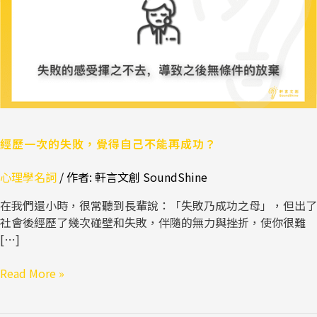
敗，
覺
得
自
己
不
能
再
成
經歷一次的失敗，覺得自己不能再成功？
功？
心理學名詞
/ 作者:
軒言文創 SoundShine
在我們還小時，很常聽到長輩說：「失敗乃成功之母」，但出了
社會後經歷了幾次碰壁和失敗，伴隨的無力與挫折，使你很難
[…]
Read More »