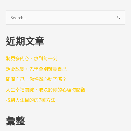
搜
尋
關
近期文章
鍵
字
:
將更多的心，放到每一刻
想要改變，先學會別苛責自己
問問自己，你怦然心動了嗎？
人生幸福關鍵，取決於你的心理時間觀
找到人生目的的7種方法
彙整