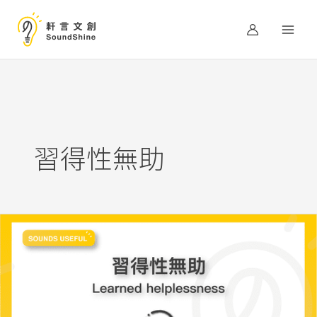
跳
至
主
要
內
容
習得性無助
經
歷
一
次
的
失