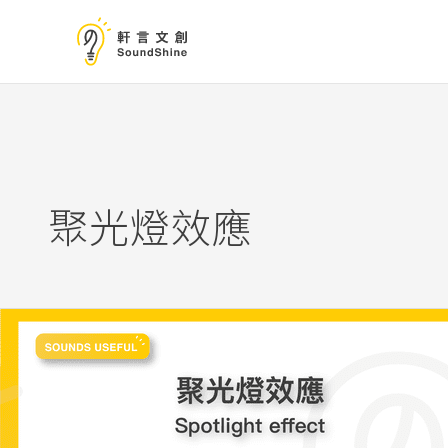
跳
至
主
要
內
容
聚光燈效應
為
什
麼
一
出
糗，