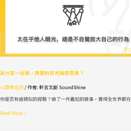
周
圍
的
目
光
瞬
間
聚
集？
為什麼一出糗，周圍的目光瞬間聚集？
心理學名詞
/ 作者:
軒言文創 SoundShine
你是否有過類似的經驗？做了一件尷尬的糗事，覺得全世界都在看
Read More »