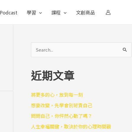
Podcast
學習
課程
文創商品
搜
尋
關
近期文章
鍵
字
將更多的心，放到每一刻
:
想要改變，先學會別苛責自己
問問自己，你怦然心動了嗎？
人生幸福關鍵，取決於你的心理時間觀