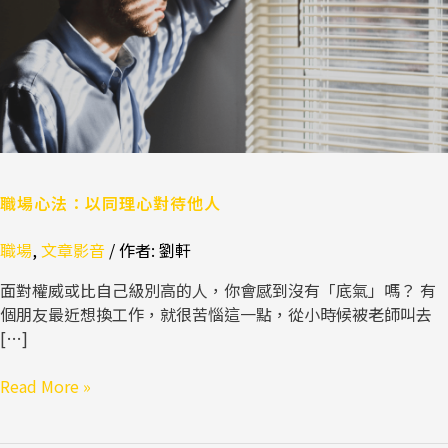
理
心
對
待
他
人
職場心法：以同理心對待他人
職場
,
文章影音
/ 作者:
劉軒
面對權威或比自己級別高的人，你會感到沒有「底氣」嗎？ 有
個朋友最近想換工作，就很苦惱這一點，從小時候被老師叫去
[…]
Read More »