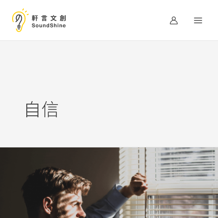
跳
至
主
要
內
容
自信
職
場
心
法：
以
同