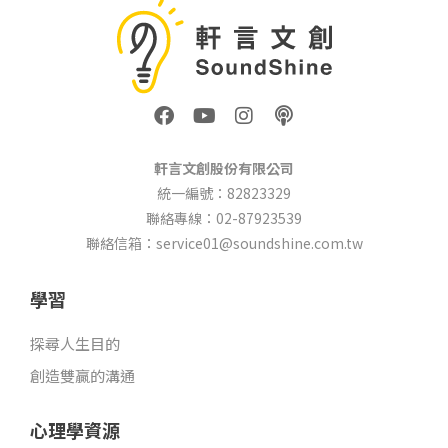
F
Y
I
P
a
o
n
o
c
u
s
d
e
t
t
c
軒言文創股份有限公司
b
u
a
a
統一編號：82823329
o
b
g
s
聯絡專線：02-87923539
o
e
r
t
k
a
聯絡信箱：service01@soundshine.com.tw
m
學習
探尋人生目的
創造雙贏的溝通
心理學資源