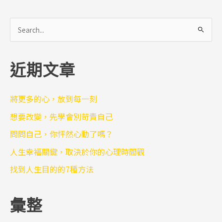
搜
尋
關
近期文章
鍵
字
:
將更多的心，放到每一刻
想要改變，先學會別苛責自己
問問自己，你怦然心動了嗎？
人生幸福關鍵，取決於你的心理時間觀
找到人生目的的7種方法
彙整