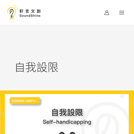
跳
至
主
要
內
容
自我設限
重
要
任
務
前，
身