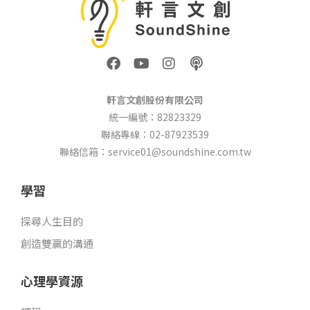
F
Y
I
P
a
o
n
o
c
u
s
d
e
t
t
c
軒言文創股份有限公司
b
u
a
a
統一編號：82823329
o
b
g
s
聯絡專線：02-87923539
o
e
r
t
k
a
聯絡信箱：service01@soundshine.com.tw
m
學習
探尋人生目的
創造雙贏的溝通
心理學資源