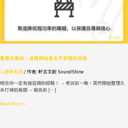
體
開
始
產
生
不
舒
服
的
重要任務前，身體開始產生不舒服的症狀
症
心理學名詞
/ 作者:
軒言文創 SoundShine
狀
相信你一定有過這類的經驗！ – 考試前一晚，突然開始整理久
未打掃的房間 – 報告前 […]
Read More »