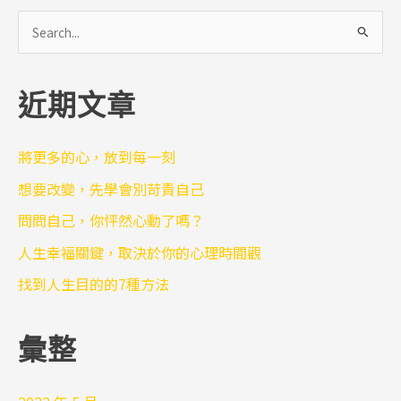
搜
尋
關
近期文章
鍵
字
:
將更多的心，放到每一刻
想要改變，先學會別苛責自己
問問自己，你怦然心動了嗎？
人生幸福關鍵，取決於你的心理時間觀
找到人生目的的7種方法
彙整