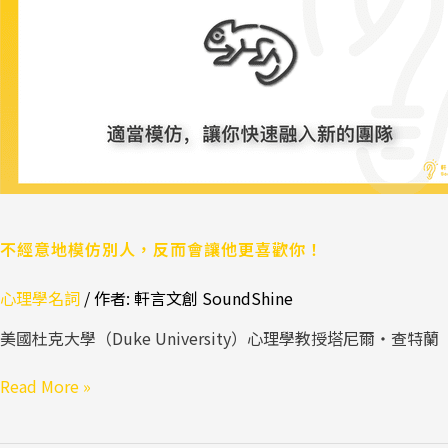
別
人，
反
而
會
讓
他
更
喜
歡
不經意地模仿別人，反而會讓他更喜歡你！
你！
心理學名詞
/ 作者:
軒言文創 SoundShine
美國杜克大學（Duke University）心理學教授塔尼爾‧查特蘭（Tan
Read More »