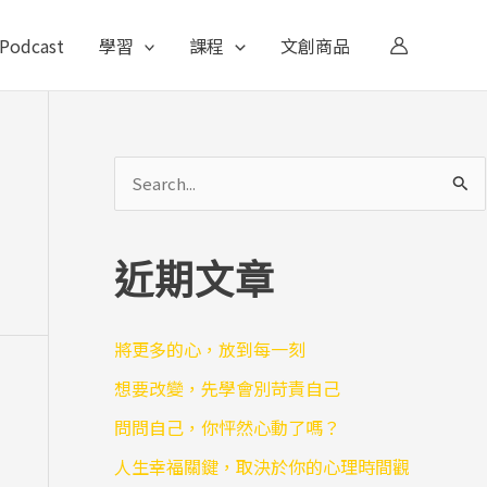
Podcast
學習
課程
文創商品
搜
尋
關
近期文章
鍵
字
將更多的心，放到每一刻
:
想要改變，先學會別苛責自己
問問自己，你怦然心動了嗎？
人生幸福關鍵，取決於你的心理時間觀