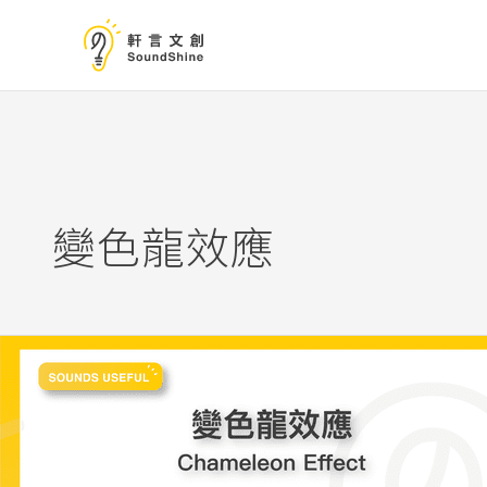
跳
至
主
要
內
容
變色龍效應
不
經
意
地
模
仿