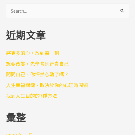
搜
尋
關
近期文章
鍵
字
:
將更多的心，放到每一刻
想要改變，先學會別苛責自己
問問自己，你怦然心動了嗎？
人生幸福關鍵，取決於你的心理時間觀
找到人生目的的7種方法
彙整