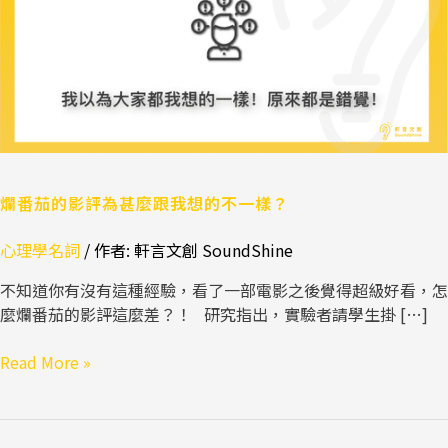
為
甚
麼
跟
我
想
的
不
一
爛番茄的影評為甚麼跟我想的不一樣？
樣？
心理學名詞
/ 作者:
軒言文創 SoundShine
不知道你有沒有這種經驗，看了一部電影之後覺得超級好看，怎
麼爛番茄的影評這麼差？！ 研究指出，實驗者請學生掛 […]
Read More »