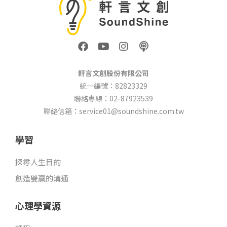
F
Y
I
P
a
o
n
o
c
u
s
d
e
t
t
c
軒言文創股份有限公司
b
u
a
a
統一編號：82823329
o
b
g
s
聯絡專線：02-87923539
o
e
r
t
k
a
聯絡信箱：service01@soundshine.com.tw
m
學習
探尋人生目的
創造雙贏的溝通
心理學資源