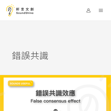
跳
至
主
要
內
容
錯誤共識
爛
番
茄
的
影
評