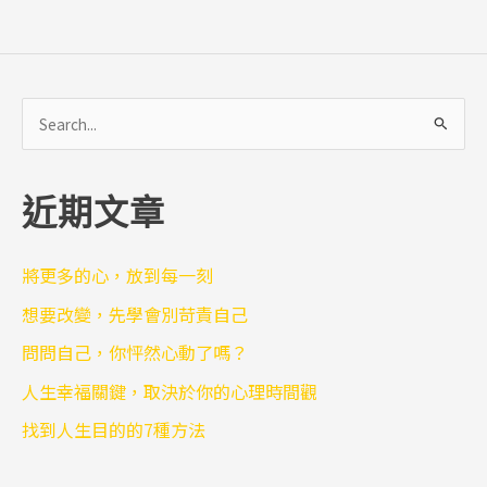
搜
尋
關
近期文章
鍵
字
:
將更多的心，放到每一刻
想要改變，先學會別苛責自己
問問自己，你怦然心動了嗎？
人生幸福關鍵，取決於你的心理時間觀
找到人生目的的7種方法