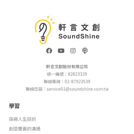
F
Y
I
P
a
o
n
o
c
u
s
d
e
t
t
c
軒言文創股份有限公司
b
u
a
a
統一編號：82823329
o
b
g
s
聯絡專線：02-87923539
o
e
r
t
k
a
聯絡信箱：service01@soundshine.com.tw
m
學習
探尋人生目的
創造雙贏的溝通