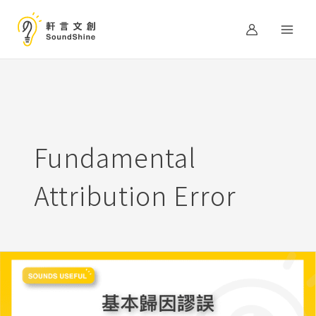
跳
至
主
要
內
容
Fundamental
Attribution Error
為
什
麼
我