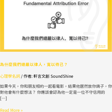
們
總
嚴
以
律
人，
寬
以
待
己？
為什麼我們總嚴以律人，寬以待己？
心理學名詞
/ 作者:
軒言文創 SoundShine
如果今天，你和朋友相約一起看電影，結果他居然放你鴿子，你
對他會有什麼想法？ 你應該會認為他一定是一位不守信用的
[…]
Read More »