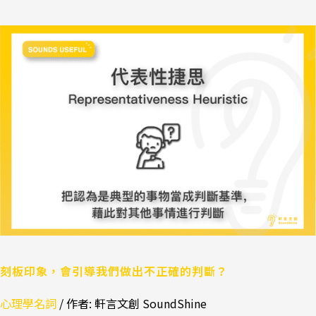
刻
板
印
象，
會
引
導
我
們
做
出
不
正
確
的
刻板印象，會引導我們做出不正確的判斷？
判
心理學名詞
/ 作者:
軒言文創 SoundShine
斷？