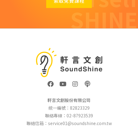
索取免費課程
SHINE
F
Y
I
P
a
o
n
o
c
u
s
d
e
t
t
c
軒言文創股份有限公司
b
u
a
a
統一編號：82823329
o
b
g
s
聯絡專線：02-87923539
o
e
r
t
k
a
聯絡信箱：service01@soundshine.com.tw
m