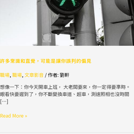
覺，
可
能
是
讓
你
誤
判
的
許多常識和直覺，可能是讓你誤判的偏見
偏
職場
,
職場
,
文章影音
/ 作者:
劉軒
見
想像一下：你今天開車上班， 大老闆要來，你一定得要準時。
眼看快要遲到了，你不斷變換車道、超車，測速照相也沒時間
[…]
Read More »