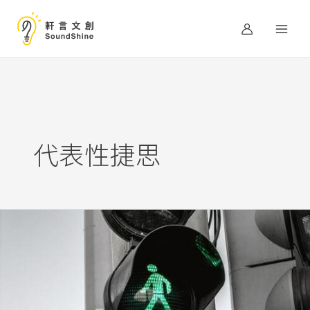
跳
至
主
要
內
容
代表性捷思
許
多
常
識
和
直