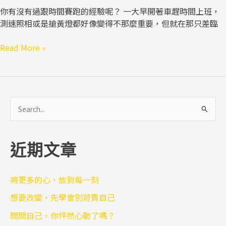
你有沒有過跟時間賽跑的經驗呢？ 一大早開著車趕時間上班，
測速照相或是搶黃燈都好像變得不那麼重要，但就在那只差臨
Read More »
搜
尋
關
近期文章
鍵
字
:
將更多的心，放到每一刻
想要改變，先學會別苛責自己
問問自己，你怦然心動了嗎？